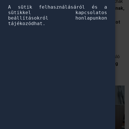
A Pannónia Ösztöndíjprogram azoknak a hallgatóknak
A sütik felhasználásáról és a
nyújt támogatást,
akik magyar egyetemen tanulnak,
sütikkel kapcsolatos
de hosszabb-rövidebb ideig részképzés
beállításokról honlapunkon
keretében szeretnének külföldön tapasztalatot
tájékozódhat.
szerezni
.
A Pannónia Kiválósági Ösztöndíj ugyancsak a
részképzést támogatja
a világ 250 legjobb
egyetemének egyikén
.
A Stipendium Peregrinum pedig azokat a kimagasló
tehetségű magyar fiatalokat támogatja, akik
a világ
100 legjobb egyetemének egyikére nyertek
teljes képzésre felvételt.