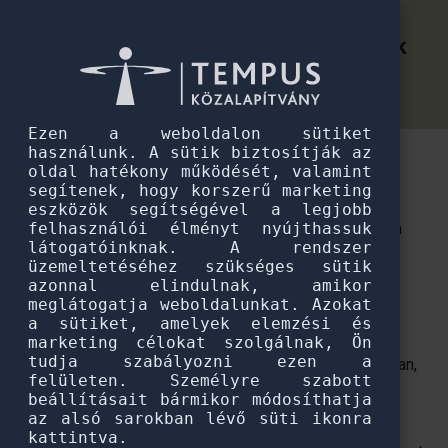
Pannónia Ösztöndíjprogram
Egyedülálló nemzetközi lehetőségek
Egyedülálló nemzetközi lehetőségek a Pannónia Ösztöndíjcsaláddal
a Pannónia Ösztöndíjcsaláddal
Ezen a weboldalon sütiket
használunk. A sütik biztosítják az
A Pannónia Ösztöndíjcsalád széles körű mobilitási
oldal hatékony működését, valamint
lehetőséget biztosít a világ bármely országába.
segítenek, hogy korszerű marketing
eszközök segítségével a legjobb
A Pannónia Ösztöndíjcsaládot Magyarország Kormánya
felhasználói élményt nyújthassuk
látogatóinknak. A rendszer
hívta életre azzal a céllal, hogy a legkiválóbb magyar
üzemeltetéséhez szükséges sütik
fiatalok a világ vezető egyetemein tanulhassanak, majd
azonnal elindulnak, amikor
tudásukat itthon, Magyarország jövőjének szolgálatába
meglátogatja weboldalunkat. Azokat
a sütiket, amelyek elemzési és
állíthassák.
marketing célokat szolgálnak, Ön
tudja szabályozni ezen a
Az ösztöndíjcsalád három eleme segíti a fiatalokat abban,
felületen. Személyre szabott
hogy a világ legjobb egyetemein tanulhassanak – majd
beállításait bármikor módosíthatja
hazatérve itthon építsék tovább karrierjüket.
az alsó sarokban lévő süti ikonra
kattintva.