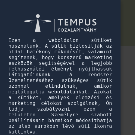
Pannónia Ösztöndíjprogram
Gyakran ismételt kérdések a
Gyakran ismételt kérdések a Pannónia Ösztöndíjprogramról
Pannónia Ösztöndíjprogramról
Gyakori kérdések és válaszok hallgatóknak
Ezen a weboldalon sütiket
használunk. A sütik biztosítják az
oldal hatékony működését, valamint
segítenek, hogy korszerű marketing
eszközök segítségével a legjobb
felhasználói élményt nyújthassuk
látogatóinknak. A rendszer
üzemeltetéséhez szükséges sütik
azonnal elindulnak, amikor
meglátogatja weboldalunkat. Azokat
a sütiket, amelyek elemzési és
marketing célokat szolgálnak, Ön
tudja szabályozni ezen a
felületen. Személyre szabott
beállításait bármikor módosíthatja
az alsó sarokban lévő süti ikonra
Betöltés...
kattintva.