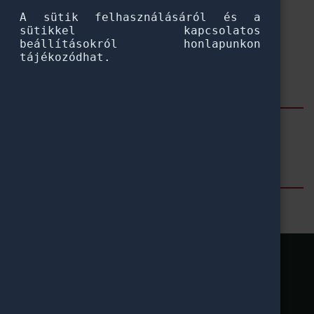
A sütik felhasználásáról és a
sütikkel kapcsolatos
beállításokról honlapunkon
tájékozódhat.
Szűrés
Hallgatók
Címkék
Gyakori kérdések
Hallgatók
Pannónia Ösztöndíjprogram