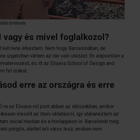
 Máté története
ol vagy és mivel foglalkozol?
 két hete érkeztem. Nem hogy Barcelonában, de
e izgatottan vártam az ide való utazást. Én alapvetően a
atervezést, és itt az Elisava School of Design and
m fel órákat.
ásod erre az országra és erre
ra az Elisava-ról pont abban az időszakban, amikor
lkesen mesélt az itteni oktatásról, így utánanéztem az
am social median és a honlapjukon is. Barcelonát meg
aló pörgős, élettel teli város lesz, amiben nem