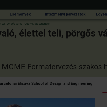
Események
Intézményi pályázatok
Egyén
 teli, pörgős város - Guthy Máté története
ló, élettel teli, pörgős 
 a MOME Formatervezés szakos ha
rcelonai Elisava School of Design and Engineering