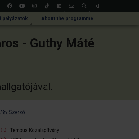
Keresés
Bejelentkezés
i pályázatok
About the programme
város - Guthy Máté
llgatójával.
Szerző
Tempus Közalapítvány