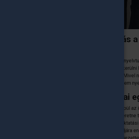
Mi a legnagyobb kihívás a
küzdötted le?
Egészen jól el lehet boldogulni az angol nyelvt
lehessen és eggyé válni a kultúrával, bekerülni 
legalább spanyolul beszéljen az ember. Mivel
felkerestem egy nyelviskolát és elkezdtem nyel
Miben más a barcelonai e
Design egyetemként hasonló alapokra épül az i
MOMÉ-val abban, hogy olyan légkört szeretne t
minél több időt az egyetem különböző oktatási
teremtve ezzel a diákoknak, ahol szabadjára en
legvadabb ötletek megvalósítására. Kifejezett