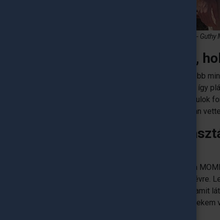
Barcelona nekem való, élettel teli, pörgős város - Guthy
Mesélj egy kicsit arról, h
Remekül érzem magam Barcelonában, több mint
Spanyolországban sem jártam korábban, így plán
Moholy-Nagy Művészeti Egyetemen tanulok form
Engineering Product Design programjában vette
Mi alapján esett a választ
az egyetemre?
Tavaly érkezett hozzánk egy cserediák a MOMÉ-
elkezdtem egyetemet keresni erre a félévre. Le
egyetemnek és meggyőző volt minden, amit látt
már látatlanban is úgy képzeltem, hogy nekem v
tévedtem.