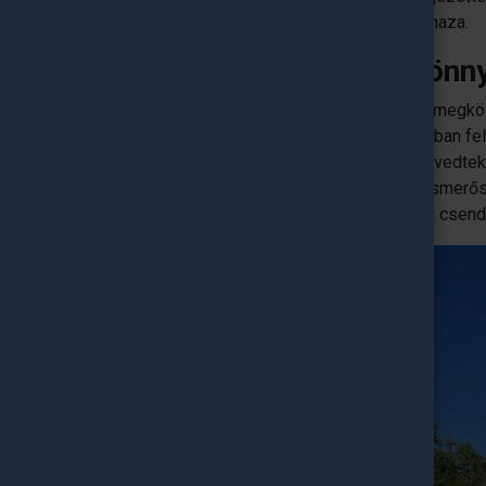
hétköznapokon főként csak aludni járok haza.
Hol laksz és kikkel? Könny
Barcelona nem nagy város és kitűnő a tömegkö
tengerparttól, illetve a különböző irányokban fe
nagyon nehéz Barcelonában, sokan szenvedtek a
lettek. Nekem szerencsém volt és egy ismerős
olasz fiúval lakom együtt egy viszonylag csen