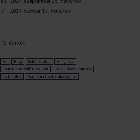
2024. szeptember 26., csütörtök
2024. október 17., csütörtök
Címkék
Hír
Blog
Felsőoktatás
Hallgatók
Tanulmányi célú mobilitás
Hallgatói ösztöndíjak
Történetek
Pannónia Ösztöndíjprogram