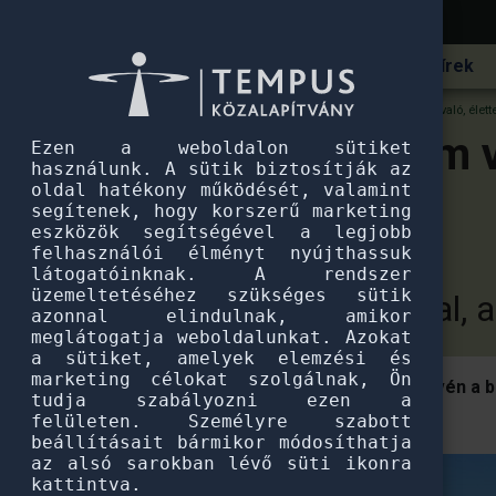
Hírek
Pannónia Ösztöndíjprogram
Barcelona nekem való, élettel
Barcelona nekem va
Ezen a weboldalon sütiket
használunk. A sütik biztosítják az
oldal hatékony működését, valamint
története
segítenek, hogy korszerű marketing
eszközök segítségével a legjobb
felhasználói élményt nyújthassuk
látogatóinknak. A rendszer
üzemeltetéséhez szükséges sütik
Interjú Guthy Mátéval,
azonnal elindulnak, amikor
meglátogatja weboldalunkat. Azokat
a sütiket, amelyek elemzési és
marketing célokat szolgálnak, Ön
Máté Pannónia Ösztöndíjprogram révén a ba
tudja szabályozni ezen a
Product Design-on tanul.
felületen. Személyre szabott
beállításait bármikor módosíthatja
az alsó sarokban lévő süti ikonra
kattintva.