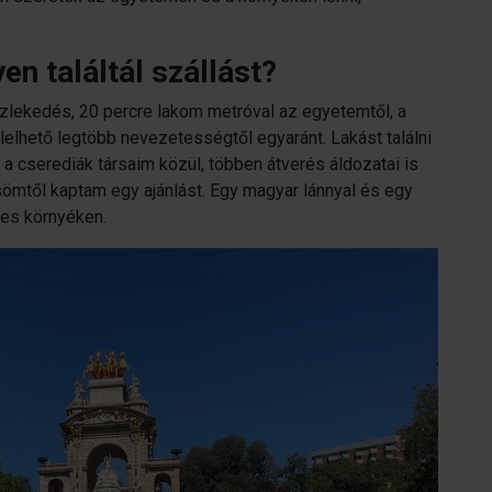
en találtál szállást?
zlekedés, 20 percre lakom metróval az egyetemtől, a
llelhető legtöbb nevezetességtől egyaránt. Lakást találni
 cserediák társaim közül, többen átverés áldozatai is
ömtől kaptam egy ajánlást. Egy magyar lánnyal és egy
des környéken.