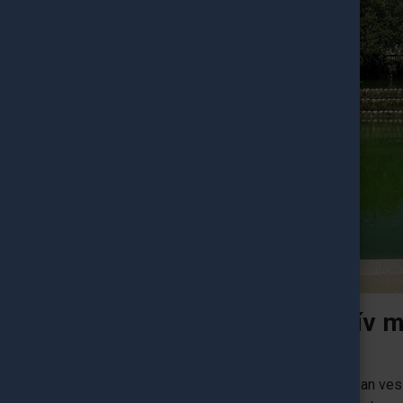
Mi a legnagyobb pozitív m
Barcelonában?
Ez az első alkalom, hogy csereprogramban ves