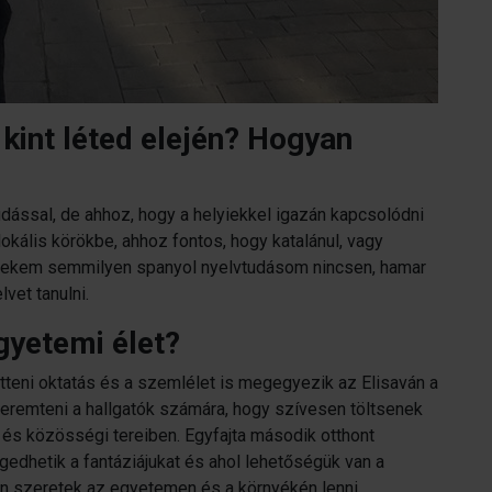
 kint léted elején? Hogyan
udással, de ahhoz, hogy a helyiekkel igazán kapcsolódni
lokális körökbe, ahhoz fontos, hogy katalánul, vagy
 nekem semmilyen spanyol nyelvtudásom nincsen, hamar
vet tanulni.
gyetemi élet?
tteni oktatás és a szemlélet is megegyezik az Elisaván a
eremteni a hallgatók számára, hogy szívesen töltsenek
 és közösségi tereiben. Egyfajta második otthont
gedhetik a fantáziájukat és ahol lehetőségük van a
en szeretek az egyetemen és a környékén lenni,