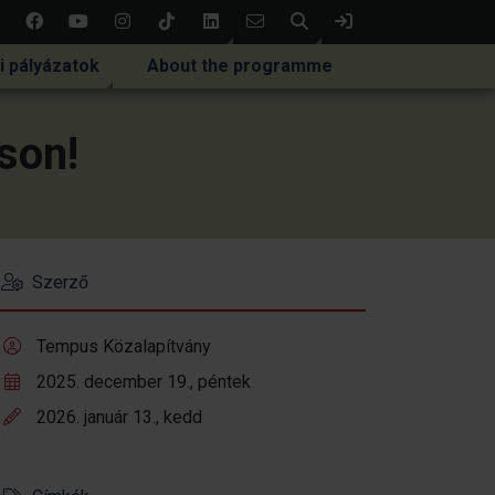
Keresés
Bejelentkezés
i pályázatok
About the programme
áson!
Szerző
Tempus Közalapítvány
2025. december 19., péntek
2026. január 13., kedd