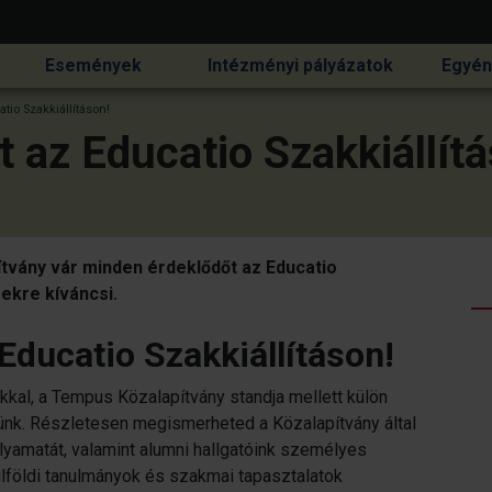
Események
Intézményi pályázatok
Egyén
atio Szakkiállításon!
t az Educatio Szakkiállít
ítvány vár minden érdeklődőt az Educatio
ekre kíváncsi.
 Educatio Szakkiállításon!
nkkal, a Tempus Közalapítvány standja mellett külön
ünk. Részletesen megismerheted a Közalapítvány által
olyamatát, valamint alumni hallgatóink személyes
külföldi tanulmányok és szakmai tapasztalatok