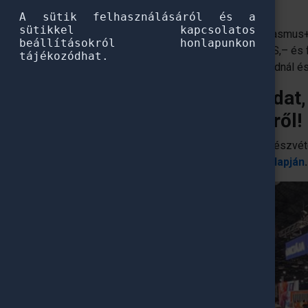
élményeiről.
A sütik felhasználásáról és a
sütikkel kapcsolatos
Gyere el, kérdezz a programjainkról – Erasmus+,
beállításokról honlapunkon
Állami-és államközi ösztöndíjak, CEEPUS,– és 
tájékozódhat.
lehetőségeket. Szelfizz a Pannónia standnál és
Találd meg a saját utadat,
ösztöndíj lehetőségekről!
A kiállítás ingyenesen látogatható, de a részvét
Bővebb információ a
rendezvény honlapján