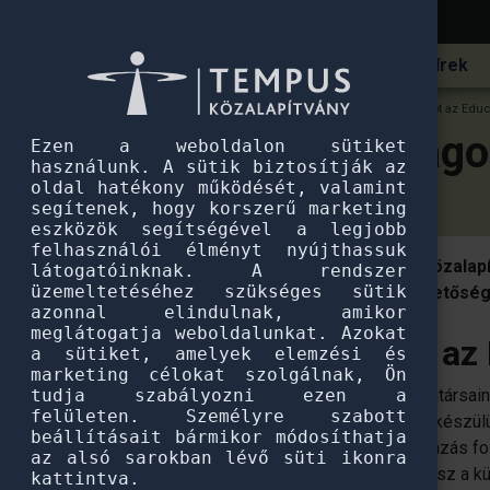
Hírek
Pannónia Ösztöndíjprogram
Fedezd fel a világot az Educ
Fedezd fel a világo
Ezen a weboldalon sütiket
használunk. A sütik biztosítják az
oldal hatékony működését, valamint
segítenek, hogy korszerű marketing
eszközök segítségével a legjobb
felhasználói élményt nyújthassuk
2026. január 8-10. között a Tempus Közalap
látogatóinknak. A rendszer
üzemeltetéséhez szükséges sütik
Szakkiállításon, aki a nemzetközi lehetőség
azonnal elindulnak, amikor
meglátogatja weboldalunkat. Azokat
Fedezd fel a világot az
a sütiket, amelyek elemzési és
marketing célokat szolgálnak, Ön
tudja szabályozni ezen a
Idén két standnál is találkozhatsz munkatársai
felületen. Személyre szabott
Pannónia Ösztöndíjprogram-standdal is készül
beállításait bármikor módosíthatja
koordinált ösztöndíjak típusait és a pályázás f
az alsó sarokban lévő süti ikonra
történetein keresztül első kézből hallhatsz a 
kattintva.