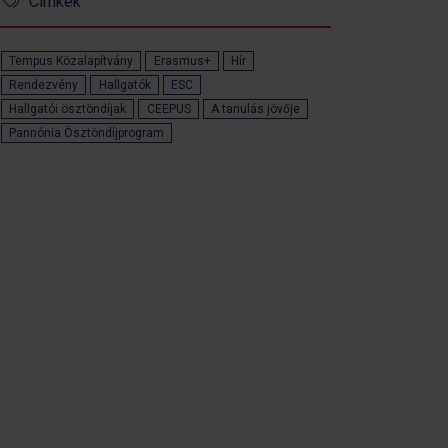
Címkék
Tempus Közalapítvány
Erasmus+
Hír
Rendezvény
Hallgatók
ESC
Hallgatói ösztöndíjak
CEEPUS
A tanulás jövője
Pannónia Ösztöndíjprogram