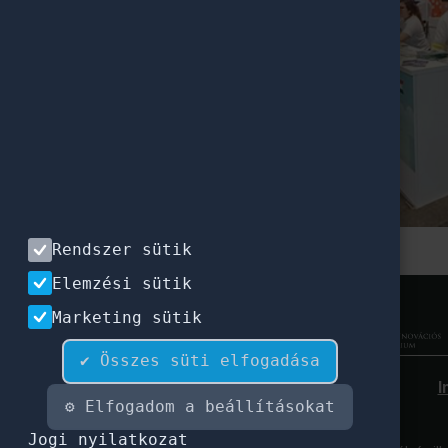
Rendszer sütik
Elemzési sütik
Marketing sütik
✔ Összes süti elfogadása
I
⚙ Elfogadom a beállításokat
Jogi nyilatkozat