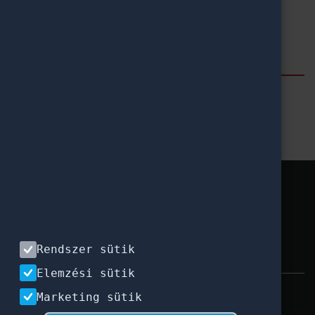
2024. február 9., péntek
Címkék
Erasmus+
Hír
ESC
Hallgatói ösztöndíjak
CEEPUS
A tanulás jövője
Pannónia Ösztöndíjprogram
Rendszer sütik
Elemzési sütik
Impresszum
|
Használati feltételek
|
Marketing sütik
Adatvédelem
|
Kapcsolat