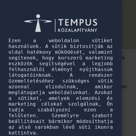
Pannónia Ösztöndíjprogram
Számos nemzetközi lehetőség és
Számos nemzetközi lehetőség és egy új ösztöndíjprogram az Educatio Szakki
egy új ösztöndíjprogram az Educatio
Szakkiállításon
Ezen a weboldalon sütiket
használunk. A sütik biztosítják az
oldal hatékony működését, valamint
A Tempus Közalapítvány is részt vett a január 11. és
segítenek, hogy korszerű marketing
eszközök segítségével a legjobb
13. között megrendezett kiállításon.
felhasználói élményt nyújthassuk
látogatóinknak. A rendszer
Felsőoktatási ösztöndíjak, ifjúsági cserék, külföldi
üzemeltetéséhez szükséges sütik
önkéntesség –
többek között ezekkel a lehetőségekkel
azonnal elindulnak, amikor
meglátogatja weboldalunkat. Azokat
ismerkedhettek meg az érdeklődő fiatalok a
Tempus
a sütiket, amelyek elemzési és
Közalapítvány
„A Te Utad!” standjában az idén 24.
marketing célokat szolgálnak, Ön
alkalommal megrendezett Educatio Nemzetközi
tudja szabályozni ezen a
felületen. Személyre szabott
Oktatási Szakkiállításon.
beállításait bármikor módosíthatja
az alsó sarokban lévő süti ikonra
A csütörtök reggeltől szombat délutánig tartó oktatási
kattintva.
szakkiállítás látogatói a rendezvény teljes ideje alatt